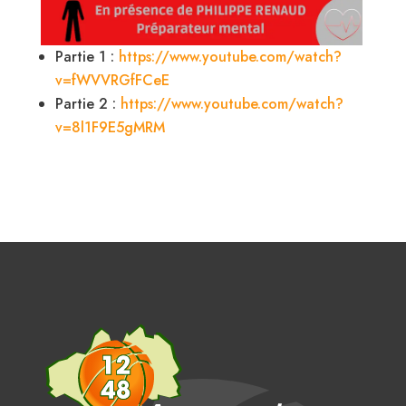
Partie 1 :
https://www.youtube.com/watch?
v=fWVVRGfFCeE
Partie 2 :
https://www.youtube.com/watch?
v=8l1F9E5gMRM