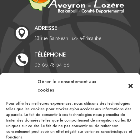
ADRESSE

13 rue Saint-Jean
Luc-La-Primaube
TÉLÉPHONE

05 65 78 54 66
EMAIL
Gérer le consentement aux

cookies
comite@aveyronlozerebasketball.org
Pour offrir les meilleures expériences, nous utilisons des technologies
HEURES D'OUVERTURE
telles que les cookies pour stocker et/ou accéder aux informations des

appareils. Le fait de consentir à ces technologies nous permettra de
Du lundi au vendredi
traiter des données telles que le comportement de navigation ou les ID
10h00 – 16h00
uniques sur ce site. Le fait de ne pas consentir ou de retirer son
consentement peut avoir un effet négatif sur certaines caractéristiques et
fonctions.