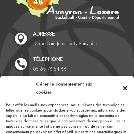
ADRESSE

13 rue Saint-Jean
Luc-La-Primaube
TÉLÉPHONE

05 65 78 54 66
Gérer le consentement aux
EMAIL

cookies
comite@aveyronlozerebasketball.org
Pour offrir les meilleures expériences, nous utilisons des technologies
HEURES D'OUVERTURE
telles que les cookies pour stocker et/ou accéder aux informations des

appareils. Le fait de consentir à ces technologies nous permettra de
Du lundi au vendredi
traiter des données telles que le comportement de navigation ou les ID
uniques sur ce site. Le fait de ne pas consentir ou de retirer son
10h00 – 16h00
consentement peut avoir un effet négatif sur certaines caractéristiques et