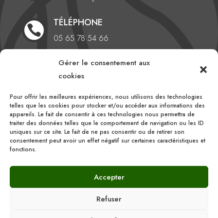
TÉLÉPHONE

05 65 78 54 66
EMAIL
Gérer le consentement aux

cookies
comite@aveyronlozerebasketball.org
Pour offrir les meilleures expériences, nous utilisons des technologies
HEURES D'OUVERTURE
telles que les cookies pour stocker et/ou accéder aux informations des

appareils. Le fait de consentir à ces technologies nous permettra de
Du lundi au vendredi
traiter des données telles que le comportement de navigation ou les ID
uniques sur ce site. Le fait de ne pas consentir ou de retirer son
10h00 – 16h00
consentement peut avoir un effet négatif sur certaines caractéristiques et
fonctions.
Accepter
Refuser