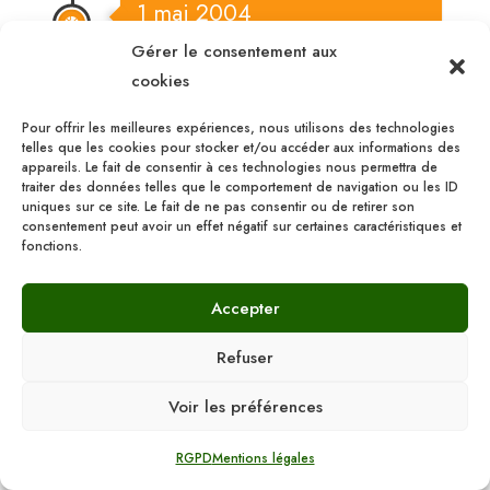
1 mai 2004
Gérer le consentement aux
AG 2004 à CAPDENAC
cookies
Approbation de nouveaux statuts-
2420 licenciés, baisse en seniors
Pour offrir les meilleures expériences, nous utilisons des technologies
telles que les cookies pour stocker et/ou accéder aux informations des
féminines et en minimes. Nouvelles
appareils. Le fait de consentir à ces technologies nous permettra de
élections : Maurice TEULIER est élu
traiter des données telles que le comportement de navigation ou les ID
président en remplacement de Jean
uniques sur ce site. Le fait de ne pas consentir ou de retirer son
AUREJAC qui a décidé de se mettre en
consentement peut avoir un effet négatif sur certaines caractéristiques et
fonctions.
retrait. Christel ESPINASSE va assurer
la fonction de secrétaire générale.
Accepter
Refuser
1 mai 2005
Voir les préférences
RGPD
Mentions légales
2412 licenciés – 81 équipes ont