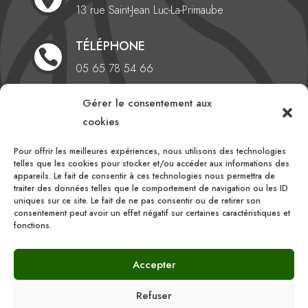
13 rue Saint-Jean
Luc-La-Primaube
TÉLÉPHONE

05 65 78 54 66
EMAIL
Gérer le consentement aux

cookies
comite@aveyronlozerebasketball.org
Pour offrir les meilleures expériences, nous utilisons des technologies
HEURES D'OUVERTURE
telles que les cookies pour stocker et/ou accéder aux informations des

appareils. Le fait de consentir à ces technologies nous permettra de
Du lundi au vendredi
traiter des données telles que le comportement de navigation ou les ID
uniques sur ce site. Le fait de ne pas consentir ou de retirer son
10h00 – 16h00
consentement peut avoir un effet négatif sur certaines caractéristiques et
fonctions.
Accepter
Refuser