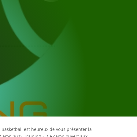
ES PRATIQUES
MINI BASKET
FORMATIONS
NOS CLUBS
Basketball est heureux de vous présenter la
t Camp 2023 Training ». Ce camp ouvert aux