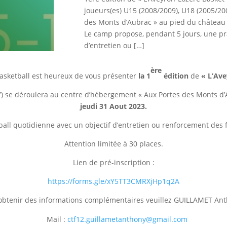
joueurs(es) U15 (2008/2009), U18 (2005/2
des Monts d’Aubrac » au pied du château 
Le camp propose, pendant 5 jours, une pr
d’entretien ou […]
ère
asketball est heureux de vous présenter
la 1
édition
de
«
L’Ave
) se déroulera au centre d’hébergement « Aux Portes des Monts d’A
jeudi 31 Aout
2023.
ball quotidienne avec un objectif d’entretien ou renforcement des 
Attention limitée à 30 places.
Lien de pré-inscription :
https://forms.gle/xY5TT3CMRXjHp1q2A
obtenir des informations complémentaires veuillez GUILLAMET Ant
Mail :
ctf12.guillametanthony@gmail.com