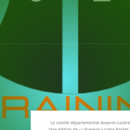
ITÉ
LES COMPÉTITIONS
CAMPS ALBC
3×3
NOUVELL
Le comité départemental Aveyron-Lozère 
1ère édition de « L’Aveyron-Lozère Baske