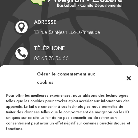
ADRESSE

13 rue Saint-Jean
Luc-La-Primaube
TÉLÉPHONE

05 65 78 54 66
EMAIL
Gérer le consentement aux

cookies
comite@aveyronlozerebasketball.org
Pour offrir les meilleures expériences, nous utilisons des technologies
HEURES D'OUVERTURE
telles que les cookies pour stocker et/ou accéder aux informations des

appareils. Le fait de consentir à ces technologies nous permettra de
Du lundi au vendredi
traiter des données telles que le comportement de navigation ou les ID
uniques sur ce site. Le fait de ne pas consentir ou de retirer son
10h00 – 16h00
consentement peut avoir un effet négatif sur certaines caractéristiques et
fonctions.