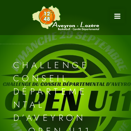
CHALLENGE
CONSEIL
DÉPARTEME
NTAL
D’AVEYRON
– OPEN U11