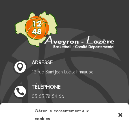
ADRESSE

13 rue Saint-Jean
Luc-La-Primaube
TÉLÉPHONE

05 65 78 54 66
Gérer le consentement aux
EMAIL

cookies
comite@aveyronlozerebasketball.org