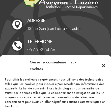
ADRESSE

13 rue Saint-Jean
Luc-La-Primaube
TÉLÉPHONE

05 65 78 54 66
Gérer le consentement aux
EMAIL

cookies
comite@aveyronlozerebasketball.org
Pour offrir les meilleures expériences, nous utilisons des technologies
HEURES D'OUVERTURE
telles que les cookies pour stocker et/ou accéder aux informations des

appareils. Le fait de consentir à ces technologies nous permettra de
Du lundi au vendredi
traiter des données telles que le comportement de navigation ou les ID
uniques sur ce site. Le fait de ne pas consentir ou de retirer son
10h00 – 16h00
consentement peut avoir un effet négatif sur certaines caractéristiques et
fonctions.