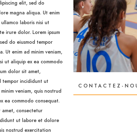
piscing elit, sed do
lore magna aliqua. Ut enim
ullamco laboris nisi ut
e irure dolor. Lorem ipsum
t, sed do eiusmod tempor
ua. Ut enim ad minim veniam,
nisi ut aliquip ex ea commodo
sum dolor sit amet,
d tempor incididunt ut
CONTACTEZ-NO
 minim veniam, quis nostrud
ip ex ea commodo consequat.
it amet, consectetur
ididunt ut labore et dolore
is nostrud exercitation