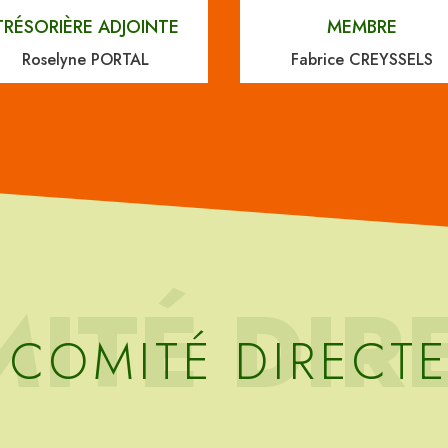
TRÉSORIÈRE ADJOINTE
MEMBRE
Roselyne PORTAL
Fabrice CREYSSELS
MITÉ DIR
 COMITÉ DIRECT