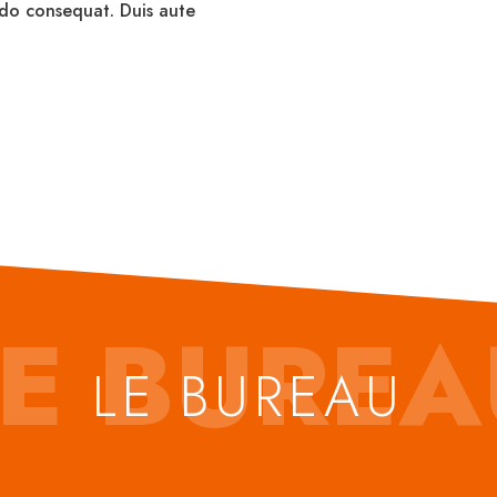
odo consequat. Duis aute
LE BUREA
LE BUREAU