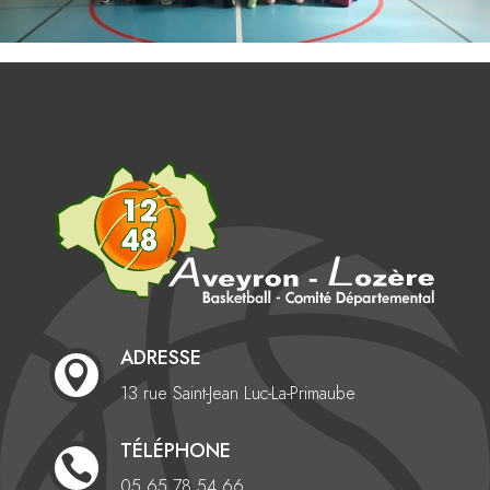
ADRESSE

13 rue Saint-Jean
Luc-La-Primaube
TÉLÉPHONE

05 65 78 54 66