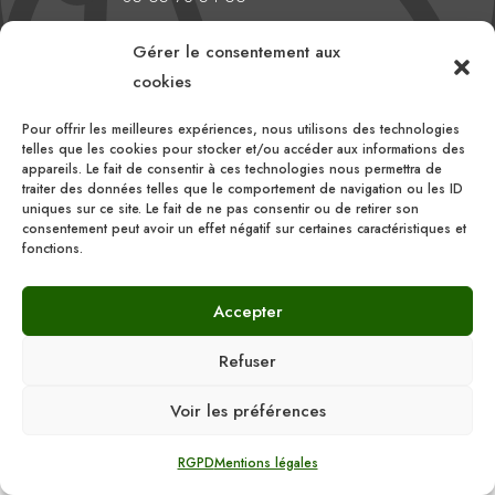
EMAIL
Gérer le consentement aux

cookies
comite@aveyronlozerebasketball.org
Pour offrir les meilleures expériences, nous utilisons des technologies
HEURES D'OUVERTURE
telles que les cookies pour stocker et/ou accéder aux informations des

appareils. Le fait de consentir à ces technologies nous permettra de
Du lundi au vendredi
traiter des données telles que le comportement de navigation ou les ID
uniques sur ce site. Le fait de ne pas consentir ou de retirer son
10h00 – 16h00
consentement peut avoir un effet négatif sur certaines caractéristiques et
fonctions.
Accepter
Refuser
Voir les préférences
Comité Départemental du Basket Ball Aveyron
Lozère |
RGPD
|
Mentions légales
| ©
Linov
RGPD
Mentions légales
2022