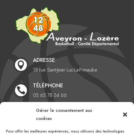
ADRESSE

13 rue Saint-Jean
Luc-La-Primaube
TÉLÉPHONE

05 65 78 54 66
Gérer le consentement aux
EMAIL

cookies
comite@aveyronlozerebasketball.org
Pour offrir les meilleures expériences, nous utilisons des technologies