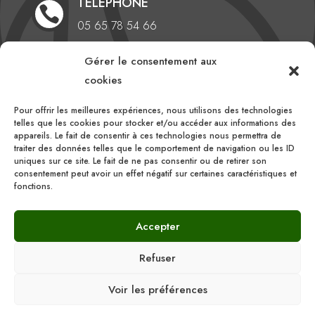
TÉLÉPHONE

05 65 78 54 66
Gérer le consentement aux
EMAIL

cookies
comite@aveyronlozerebasketball.org
Pour offrir les meilleures expériences, nous utilisons des technologies
HEURES D'OUVERTURE
telles que les cookies pour stocker et/ou accéder aux informations des

appareils. Le fait de consentir à ces technologies nous permettra de
Du lundi au vendredi
traiter des données telles que le comportement de navigation ou les ID
uniques sur ce site. Le fait de ne pas consentir ou de retirer son
10h00 – 16h00
consentement peut avoir un effet négatif sur certaines caractéristiques et
fonctions.
Accepter
Refuser
Voir les préférences
Comité Départemental du Basket Ball Aveyron
Lozère |
RGPD
|
Mentions légales
| ©
Linov