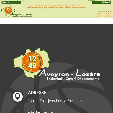
ADRESSE

13 rue Saint-Jean
Luc-La-Primaube