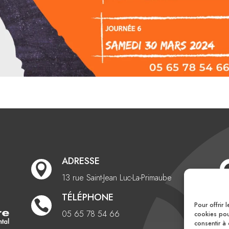
ADRESSE

13 rue Saint-Jean
Luc-La-Primaube
TÉLÉPHONE

Pour offrir 
05 65 78 54 66
cookies pour
consentir à 